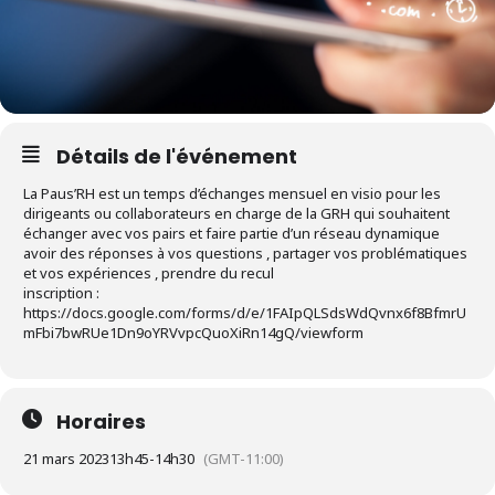
Détails de l'événement
La Paus’RH est un temps d’échanges mensuel en visio pour les
dirigeants ou collaborateurs en charge de la GRH qui souhaitent
échanger avec vos pairs et faire partie d’un réseau dynamique
avoir des réponses à vos questions , partager vos problématiques
et vos expériences , prendre du recul
inscription :
https://docs.google.com/forms/d/e/1FAIpQLSdsWdQvnx6f8BfmrU
mFbi7bwRUe1Dn9oYRVvpcQuoXiRn14gQ/viewform
Horaires
21 mars 2023
13h45
-
14h30
(GMT-11:00)